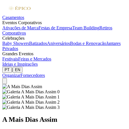
Casamentos
Eventos Corporativos
Ativações de Marca
Festas de Empresa
Team Building
Retiros
Corporativos
Celebrações
Baby Showers
Batizados
Aniversários
Bodas e Renovação
Jantares
Privados
Grandes Eventos
Festivais
Feiras e Mercados
Ideias e Inspirações
|
PT
EN
Organizar
Fornecedores
A Mais Dias Assim