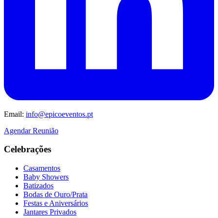
Email:
info@epicoeventos.pt
Agendar Reunião
Celebrações
Casamentos
Baby Showers
Batizados
Bodas de Ouro/Prata
Festas e Aniversários
Jantares Privados