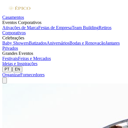
Casamentos
Eventos Corporativos
Ativações de Marca
Festas de Empresa
Team Building
Retiros
Corporativos
Celebrações
Baby Showers
Batizados
Aniversários
Bodas e Renovação
Jantares
Privados
Grandes Eventos
Festivais
Feiras e Mercados
Ideias e Inspirações
|
PT
EN
Organizar
Fornecedores