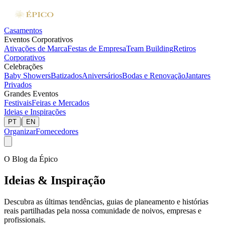
Casamentos
Eventos Corporativos
Ativações de Marca
Festas de Empresa
Team Building
Retiros
Corporativos
Celebrações
Baby Showers
Batizados
Aniversários
Bodas e Renovação
Jantares
Privados
Grandes Eventos
Festivais
Feiras e Mercados
Ideias e Inspirações
|
PT
EN
Organizar
Fornecedores
O Blog da Épico
Ideias & Inspiração
Descubra as últimas tendências, guias de planeamento e histórias
reais partilhadas pela nossa comunidade de noivos, empresas e
profissionais.