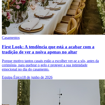
Casamentos
First Look: A tendência que está a acabar com a
tradição de ver a noiva apenas no altar
Porque motivo tantos casais estão a escolher ver-se a sós, antes da
cerimónia, para quebrar o gelo e proteger a sua intimidade
emocional no dia do casamento.
Equipa Épico
18 de junho de 2026