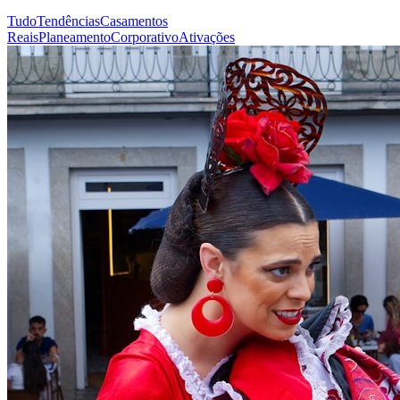
Tudo
Tendências
Casamentos
Reais
Planeamento
Corporativo
Ativações