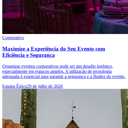
Corporativo
Maximize a Experiência do Seu Evento com
Eficiência e Segurança
Organizar eventos corporativos pode ser um desafio logístico,
especialmente em espaços amplos. A utilização de tecnologia
adequada é essencial para garantir a segurança e a fluidez do evento.
Equipa Épico
29 de julho de 2026