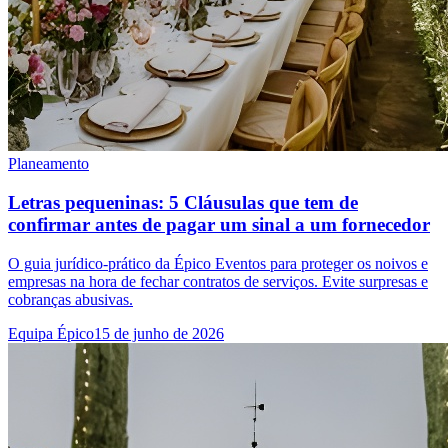
Planeamento
Letras pequeninas: 5 Cláusulas que tem de
confirmar antes de pagar um sinal a um fornecedor
O guia jurídico-prático da Épico Eventos para proteger os noivos e
empresas na hora de fechar contratos de serviços. Evite surpresas e
cobranças abusivas.
Equipa Épico
15 de junho de 2026