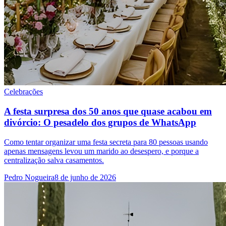
Celebrações
A festa surpresa dos 50 anos que quase acabou em
divórcio: O pesadelo dos grupos de WhatsApp
Como tentar organizar uma festa secreta para 80 pessoas usando
apenas mensagens levou um marido ao desespero, e porque a
centralização salva casamentos.
Pedro Nogueira
8 de junho de 2026