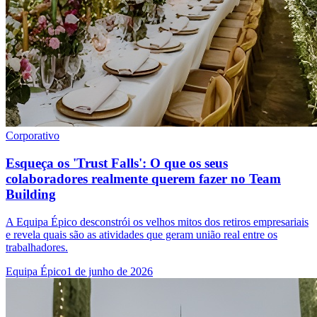
Corporativo
Esqueça os 'Trust Falls': O que os seus
colaboradores realmente querem fazer no Team
Building
A Equipa Épico desconstrói os velhos mitos dos retiros empresariais
e revela quais são as atividades que geram união real entre os
trabalhadores.
Equipa Épico
1 de junho de 2026