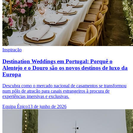
Inspiração
Destination Weddings em Portugal: Porquê o
Alentejo e o Douro são os novos destinos de luxo da
Europa
Descubra como o mercado nacional de casamentos se transformou
num pólo de atração para casais estrangeiros à procura de
experiências imersivas e exclusivas.
Equipa Épico
13 de junho de 2026