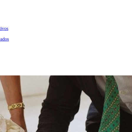
tivos
vados