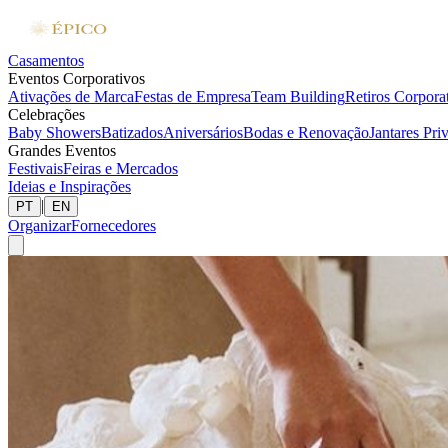
Casamentos
Eventos Corporativos
Ativações de Marca
Festas de Empresa
Team Building
Retiros Corpora
Celebrações
Baby Showers
Batizados
Aniversários
Bodas e Renovação
Jantares Pri
Grandes Eventos
Festivais
Feiras e Mercados
Ideias e Inspirações
|
PT
EN
Organizar
Fornecedores