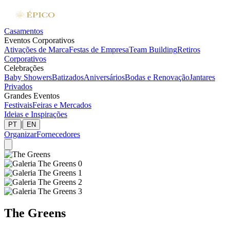
Casamentos
Eventos Corporativos
Ativações de Marca
Festas de Empresa
Team Building
Retiros
Corporativos
Celebrações
Baby Showers
Batizados
Aniversários
Bodas e Renovação
Jantares
Privados
Grandes Eventos
Festivais
Feiras e Mercados
Ideias e Inspirações
|
PT
EN
Organizar
Fornecedores
The Greens