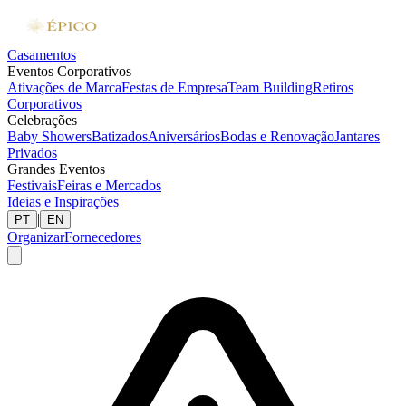
Casamentos
Eventos Corporativos
Ativações de Marca
Festas de Empresa
Team Building
Retiros
Corporativos
Celebrações
Baby Showers
Batizados
Aniversários
Bodas e Renovação
Jantares
Privados
Grandes Eventos
Festivais
Feiras e Mercados
Ideias e Inspirações
|
PT
EN
Organizar
Fornecedores