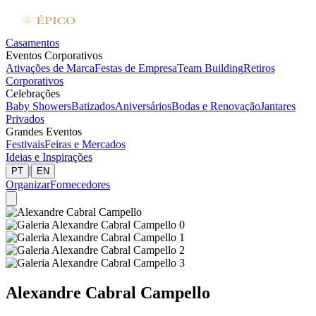
Casamentos
Eventos Corporativos
Ativações de Marca
Festas de Empresa
Team Building
Retiros
Corporativos
Celebrações
Baby Showers
Batizados
Aniversários
Bodas e Renovação
Jantares
Privados
Grandes Eventos
Festivais
Feiras e Mercados
Ideias e Inspirações
|
PT
EN
Organizar
Fornecedores
Alexandre Cabral Campello