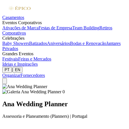
Casamentos
Eventos Corporativos
Ativações de Marca
Festas de Empresa
Team Building
Retiros
Corporativos
Celebrações
Baby Showers
Batizados
Aniversários
Bodas e Renovação
Jantares
Privados
Grandes Eventos
Festivais
Feiras e Mercados
Ideias e Inspirações
|
PT
EN
Organizar
Fornecedores
Ana Wedding Planner
Assessoria e Planeamento (Planners)
|
Portugal