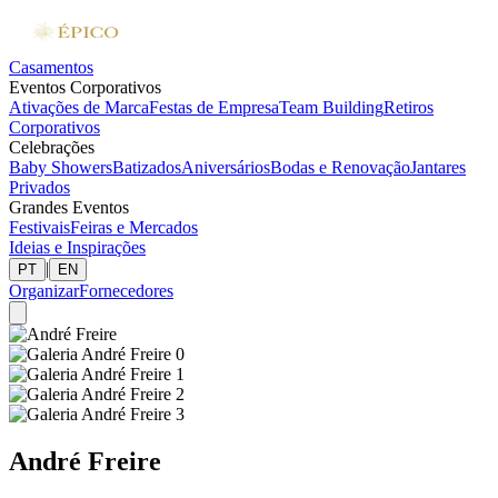
Casamentos
Eventos Corporativos
Ativações de Marca
Festas de Empresa
Team Building
Retiros
Corporativos
Celebrações
Baby Showers
Batizados
Aniversários
Bodas e Renovação
Jantares
Privados
Grandes Eventos
Festivais
Feiras e Mercados
Ideias e Inspirações
|
PT
EN
Organizar
Fornecedores
André Freire