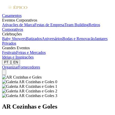
Casamentos
Eventos Corporativos
Ativações de Marca
Festas de Empresa
Team Building
Retiros
Corporativos
Celebrações
Baby Showers
Batizados
Aniversários
Bodas e Renovação
Jantares
Privados
Grandes Eventos
Festivais
Feiras e Mercados
Ideias e Inspirações
|
PT
EN
Organizar
Fornecedores
AR Cozinhas e Goles