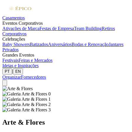
Casamentos
Eventos Corporativos
Ativações de Marca
Festas de Empresa
Team Building
Retiros
Corporativos
Celebrações
Baby Showers
Batizados
Aniversários
Bodas e Renovação
Jantares
Privados
Grandes Eventos
Festivais
Feiras e Mercados
Ideias e Inspirações
|
PT
EN
Organizar
Fornecedores
Arte & Flores