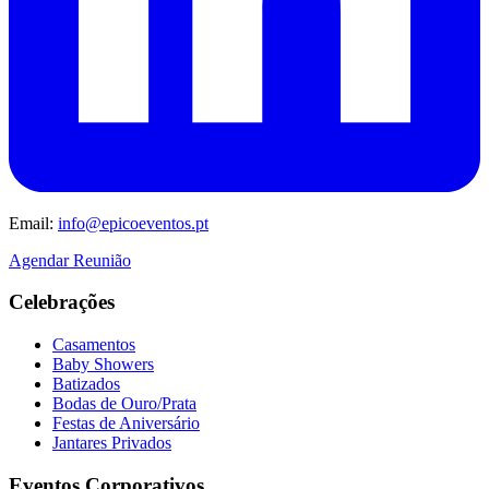
Email:
info@epicoeventos.pt
Agendar Reunião
Celebrações
Casamentos
Baby Showers
Batizados
Bodas de Ouro/Prata
Festas de Aniversário
Jantares Privados
Eventos Corporativos