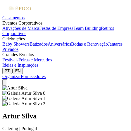
Casamentos
Eventos Corporativos
Ativações de Marca
Festas de Empresa
Team Building
Retiros
Corporativos
Celebrações
Baby Showers
Batizados
Aniversários
Bodas e Renovação
Jantares
Privados
Grandes Eventos
Festivais
Feiras e Mercados
Ideias e Inspirações
|
PT
EN
Organizar
Fornecedores
Artur Silva
Catering
|
Portugal