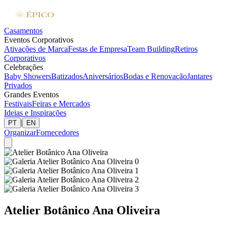
Casamentos
Eventos Corporativos
Ativações de Marca
Festas de Empresa
Team Building
Retiros
Corporativos
Celebrações
Baby Showers
Batizados
Aniversários
Bodas e Renovação
Jantares
Privados
Grandes Eventos
Festivais
Feiras e Mercados
Ideias e Inspirações
|
PT
EN
Organizar
Fornecedores
Atelier Botânico Ana Oliveira