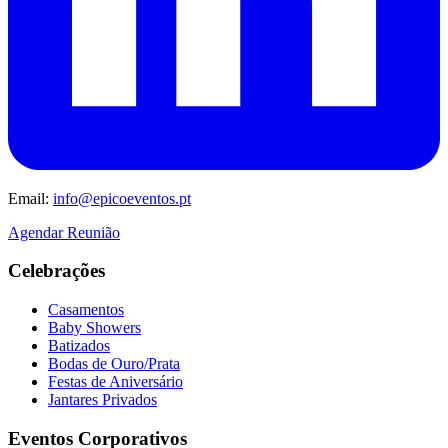
Email:
info@epicoeventos.pt
Agendar Reunião
Celebrações
Casamentos
Baby Showers
Batizados
Bodas de Ouro/Prata
Festas de Aniversário
Jantares Privados
Eventos Corporativos