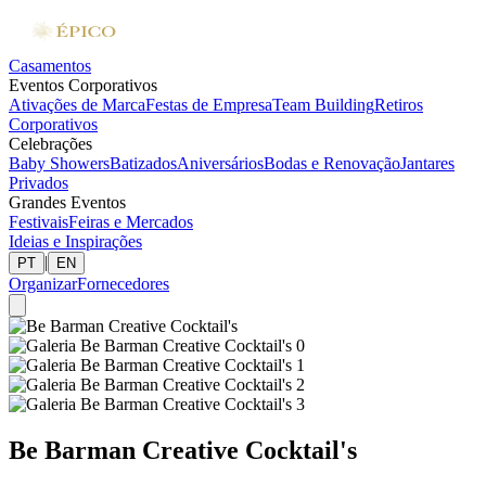
Casamentos
Eventos Corporativos
Ativações de Marca
Festas de Empresa
Team Building
Retiros
Corporativos
Celebrações
Baby Showers
Batizados
Aniversários
Bodas e Renovação
Jantares
Privados
Grandes Eventos
Festivais
Feiras e Mercados
Ideias e Inspirações
|
PT
EN
Organizar
Fornecedores
Be Barman Creative Cocktail's