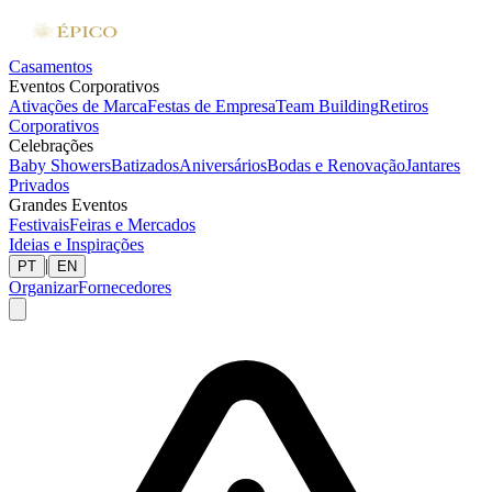
Casamentos
Eventos Corporativos
Ativações de Marca
Festas de Empresa
Team Building
Retiros
Corporativos
Celebrações
Baby Showers
Batizados
Aniversários
Bodas e Renovação
Jantares
Privados
Grandes Eventos
Festivais
Feiras e Mercados
Ideias e Inspirações
|
PT
EN
Organizar
Fornecedores