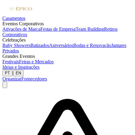
Casamentos
Eventos Corporativos
Ativações de Marca
Festas de Empresa
Team Building
Retiros
Corporativos
Celebrações
Baby Showers
Batizados
Aniversários
Bodas e Renovação
Jantares
Privados
Grandes Eventos
Festivais
Feiras e Mercados
Ideias e Inspirações
|
PT
EN
Organizar
Fornecedores