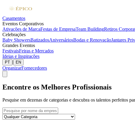
Casamentos
Eventos Corporativos
Ativações de Marca
Festas de Empresa
Team Building
Retiros Corpora
Celebrações
Baby Showers
Batizados
Aniversários
Bodas e Renovação
Jantares Pri
Grandes Eventos
Festivais
Feiras e Mercados
Ideias e Inspirações
|
PT
EN
Organizar
Fornecedores
Encontre os Melhores Profissionais
Pesquise em dezenas de categorias e descubra os talentos perfeitos pa