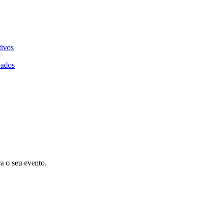
tivos
vados
ra o seu evento.