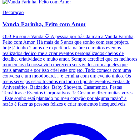
Decoração
Vanda Farinha, Feito com Amor
Olá! Eu sou a Vanda 🤍 A pessoa por trás da marca Vanda Farinha,
Feito com Amor. Há mais de 5 anos que sonho com este projeto,
hoje já tenho 2 anos de experiência na área e muitos eventos
realizados dedico-me a criar eventos personalizados cheios de
detalhe, criatividade e muito amor. Sempre acreditei que os melhores
momemtos da nossa vida merecem ser vividos com aqueles que
mais amamos e por isso criei este projeto. Tudo começa com uma
conversa e um moodboard… e termina com um evento único. Os
meus serviços estão focados em todo o tipo de eventos: Festas de
Aniversários, Batizados, Baby Showers, Casamentos, Festas
Temáticas e Eventos Corporativos. ✨ Costumo dizer muitas vezes
"Este sonho está plantado no meu coração por alguma razão" a
razão é fazer as pessoas felizes e criar momentos inesquecíveis.