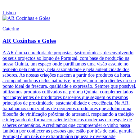
Lisboa
Catering
AR Cozinhas e Goles
A AR é uma curadoria de propostas gastronómicas, desenvolvendo
os seus projectos ao longo de Portugal, com base de produção na
nossa Quinta, um espaço onde partilhamos uma visão assente no
respeito pela natureza, pela sazonalidade e pela autenticidade dos
sabores. As nossas criações nascem a partir dos produtos da horta,
acompanhando os ciclos naturais e privilegiando ingredientes no seu
ponto ideal de frescura, qualidade e expressão. Sempre que possível,
utilizamos produtos cultivados na própria Quinta, complementados
por ingredientes de produtores parceiros que seguem os mesmos
princípios de proximidade, sustentabilidade e excelência. Na AR,
trabalhamos com vinhos de pequenos produtores que adotam uma
filosofia de vinificação próxima do artesanal, respeitando a tradição
e integrando de forma consciente técnicas modernas e o resgate de
saberes centenários. Acreditamos que compreender o vinho passa
também por conhecer as pessoas que estão por trás de cada garrafa.
Portugal é um país de extraordinária riqueza e diversidade