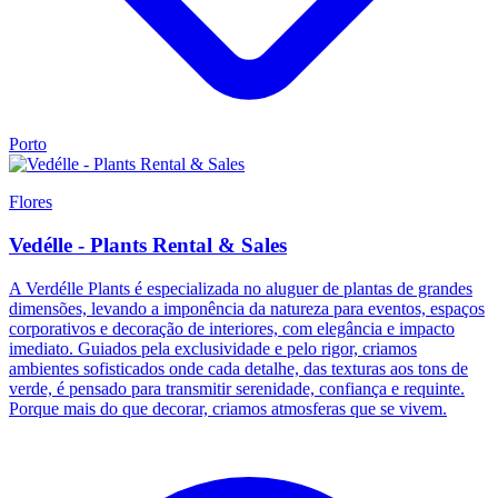
Porto
Flores
Vedélle - Plants Rental & Sales
A Verdélle Plants é especializada no aluguer de plantas de grandes
dimensões, levando a imponência da natureza para eventos, espaços
corporativos e decoração de interiores, com elegância e impacto
imediato. Guiados pela exclusividade e pelo rigor, criamos
ambientes sofisticados onde cada detalhe, das texturas aos tons de
verde, é pensado para transmitir serenidade, confiança e requinte.
Porque mais do que decorar, criamos atmosferas que se vivem.