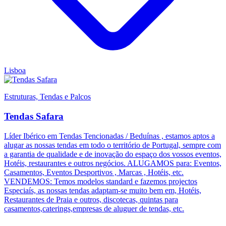
Lisboa
Estruturas, Tendas e Palcos
Tendas Safara
Líder Ibérico em Tendas Tencionadas / Beduínas , estamos aptos a
alugar as nossas tendas em todo o território de Portugal, sempre com
a garantia de qualidade e de inovação do espaço dos vossos eventos,
Hotéis, restaurantes e outros negócios. ALUGAMOS para: Eventos,
Casamentos, Eventos Desportivos , Marcas , Hotéis, etc.
VENDEMOS: Temos modelos standard e fazemos projectos
Especiaís, as nossas tendas adaptam-se muito bem em, Hotéis,
Restaurantes de Praia e outros, discotecas, quintas para
casamentos,caterings,empresas de aluguer de tendas, etc.