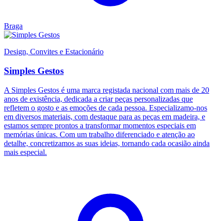
Braga
Design, Convites e Estacionário
Simples Gestos
A Simples Gestos é uma marca registada nacional com mais de 20
anos de existência, dedicada a criar peças personalizadas que
refletem o gosto e as emoções de cada pessoa. Especializamo-nos
em diversos materiais, com destaque para as peças em madeira, e
estamos sempre prontos a transformar momentos especiais em
memórias únicas. Com um trabalho diferenciado e atenção ao
detalhe, concretizamos as suas ideias, tornando cada ocasião ainda
mais especial.