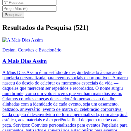
Pesquisar
Resultados da Pesquisa
(
521
)
Design, Convites e Estacionário
A Mais Dias Assim
A Mais Dias Assim é um estúdio de design dedicado à criação de
papelaria personalizada para eventos sociais e corporativos. A marca
nasceu do desejo de celebrar os momentos especiais da vida —
daqueles que merecem ser repetidos e recordados. O nome surgiu
num brinde, como um voto sincero: que venham mais dias assim.
Criamos convites e peças de estacionário pensadas ao detalhe,
alinhadas com a identidade de cada evento, seja um casamento,
batizado, aniversário, evento de marca ou celebração corporativa.
Cada projeto é desenvolvido de forma personalizada, com atenção à
estética, aos materiais e à experiência final de quem recebe cada
peça. Serviços: Convites personalizados para eventos Papelaria para
casamentos, batizados e aniversários Estacionário para eventos