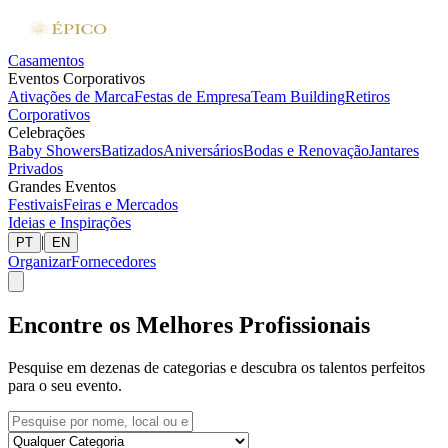
Casamentos
Eventos Corporativos
Ativações de Marca
Festas de Empresa
Team Building
Retiros
Corporativos
Celebrações
Baby Showers
Batizados
Aniversários
Bodas e Renovação
Jantares
Privados
Grandes Eventos
Festivais
Feiras e Mercados
Ideias e Inspirações
|
PT
EN
Organizar
Fornecedores
Encontre os Melhores Profissionais
Pesquise em dezenas de categorias e descubra os talentos perfeitos
para o seu evento.