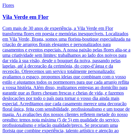
Flores
Vila Verde em Flor
Com mais de 30 anos de experiência, a Vila Verde em Flor
transforma flores em poesia e memórias inesquecíveis. Localizados
em Vila Verde, Braga, somos uma florista-boutique especializada na
criação de arranjos florais elegantes e personalizados para
casamentos e eventos especiais. A nossa paixão pelas flores alia-se a
uma criatividade sem limites: trabalhamos ao lado dos noivos para
dar vida à sua visão, desde o bouquet da noiva, passando pelas
lapelas, até à decoração da cerimónia, do copo-d’água e da
recepção. Oferecemos um serviço totalmente personalizado:
avaliamos o espaço, propomos ideias que combinam com o vosso
estilo e ajustamos todos os pormenores para que cada arranjo reflita
a vossa história. Além disso, realizamos entregas ao domicílio para
garantir que as flores chegam frescas e cheias de vida, e fazemos
deslocações por todo o país para tornar o vosso dia ainda mais
especial. Acreditamos que cada casamento merece uma decoração
floral única, feita com sensibilidade, profissionalismo e um toque de
magia. As avaliações dos nossos clientes refletem metade do nosso
orgulho: temos nota máxima (5 de 5) em qualidade do serviço,
profissionalismo e relação qualidade/preço. Se procuram uma
florista que combine experiência, talento artístico e atenção ao